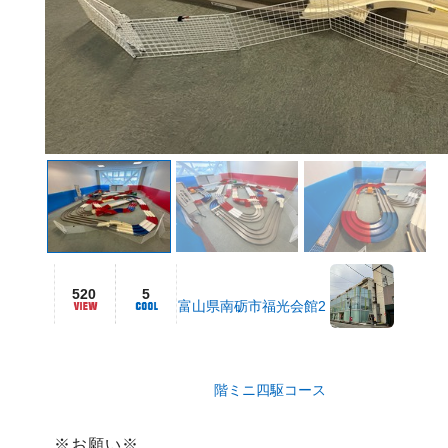
520
5
富山県南砺市福光会館2
階ミニ四駆コース
※お願い※
