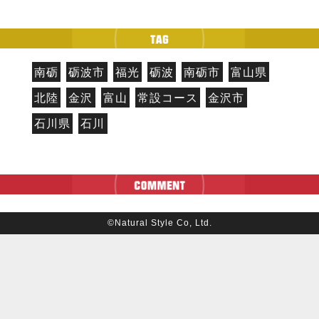
南砺
砺波市
福光
砺波
南砺市
富山県
北陸
金沢
富山
常設コース
金沢市
石川県
石川
©Natural Style Co, Ltd.