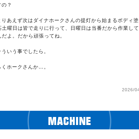
すの？

ぁ、とりあえず次はダイナホークさんの提灯から始まるボディ
応土曜日は皆で走りに行って、日曜日は当番だから作業して
んだよ。だから頑張ってね。

、そういう事でしたら。

ばらくホークさんか…。

2026/0