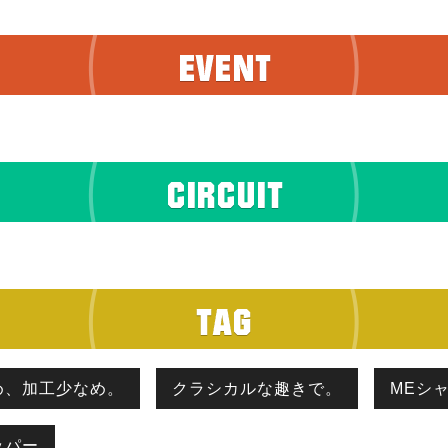
め、加工少なめ。
クラシカルな趣きで。
MEシ
ッパー