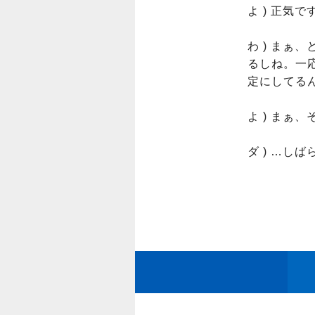
よ ) 正気で
わ ) ま
るしね。一
定にしてる
よ ) まぁ
ダ ) …し