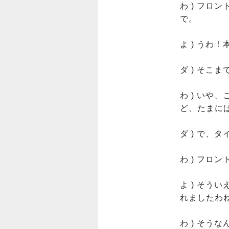
わ ) フロ
で。

よ ) うわ
ダ ) そこ
わ ) い
ど、たまに
ダ ) で、
わ ) フロ
よ ) そ
れましたわね
わ ) そ