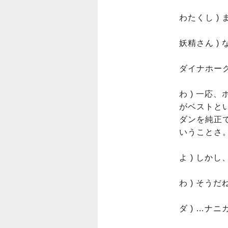
わたくし )
妖精さん )
ダイナホーク
わ ) 一
がベストと
ダンを純正
いうことさ。
よ ) しか
わ ) そう
ダ ) …ナ