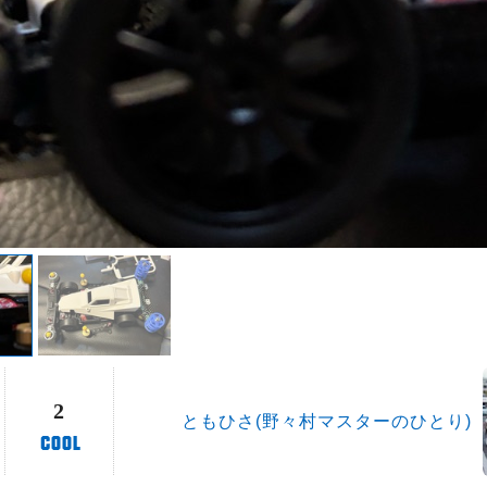
2
ともひさ(野々村マスターのひとり)