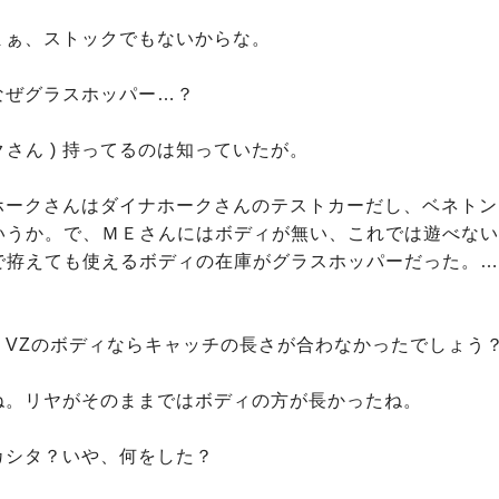
 まぁ、ストックでもないからな。

 なぜグラスホッパー…？

さん ) 持ってるのは知っていたが。

応、ホークさんはダイナホークさんのテストカーだし、ベネト
いうか。で、ＭＥさんにはボディが無い、これでは遊べない
で拵えても使えるボディの在庫がグラスホッパーだった。…


し、VZのボディならキャッチの長さが合わなかったでしょう？
だね。リヤがそのままではボディの方が長かったね。

ニカシタ？いや、何をした？
