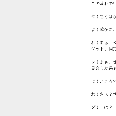
この流れでい
ダ ) 悪く
よ ) 確か
わ ) ま
ジット、固
ダ ) ま
見合う結果も
よ ) とこ
わ ) さぁ
ダ ) …は？
