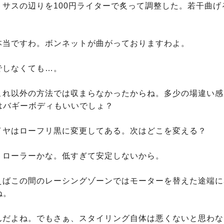
ントサスの辺りを100円ライターで炙って調整した。若干曲
！本当ですわ。ボンネットが曲がっておりますわよ。

までしなくても…。

や、これ以外の方法では収まらなかったからね。多少の場違い
はバギーボディもいいでしょ？

タイヤはローフリ黒に変更してある。次はどこを変える？

ントローラーかな。低すぎて安定しないから。

ういえばこの間のレーシングゾーンではモーターを替えた途端
。

うなんだよね。でもさぁ、スタイリング自体は悪くないと思わ