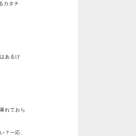
げるカタチ
感はあるけ
に暴れておら
ない？一応、