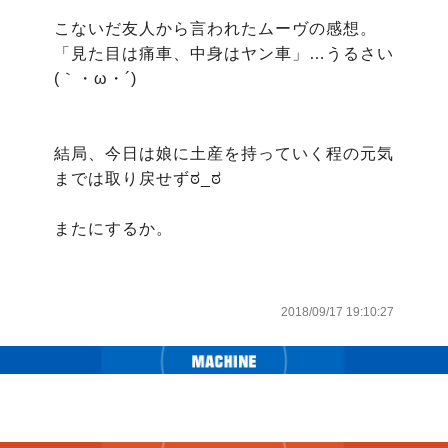
こないだ友人から言われたムーヴの感想。

「見た目は痛車、中身はヤン車」…うるさい
(｀・ω・´)

結局、今日は娘に土産を持っていく程の元気
までは取り戻せずಠ_ಠ

またにするか。

2018/09/17 19:10:27