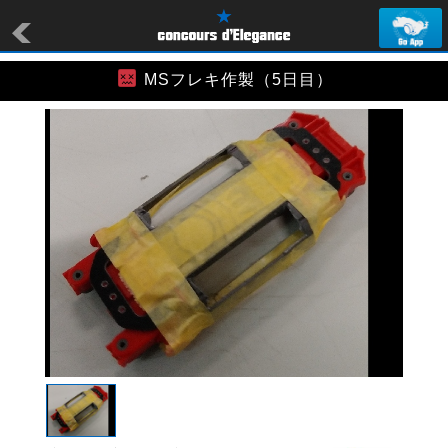
MSフレキ作製（5日目）