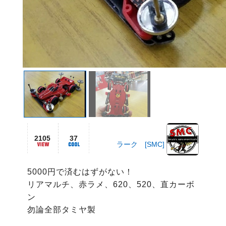
2105
37
ラーク [SMC]
5000円で済むはずがない！

リアマルチ、赤ラメ、620、520、直カーボ
ン

勿論全部タミヤ製
