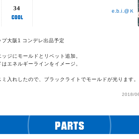
34
e.b.i.@Ｋ
プ大阪1 コンデレ出品予定

エッジにモールドとリベット追加。

ドはエネルギーラインをイメージ。

スミ入れしたので、ブラックライトでモールドが光ります。
2018/0