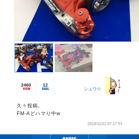
2460
12
シュウ☆
久々投稿。

FM-Aどハマり中w
2018/11/22 07:17:53