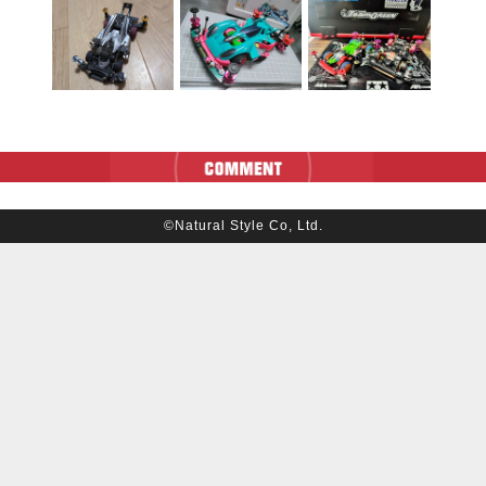
©Natural Style Co, Ltd.