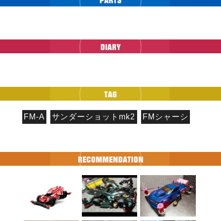
FM-A
サンダーショットmk2
FMシャーシ