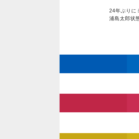
24年ぶりに
浦島太郎状