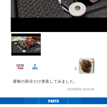
1570
2
む
屋根の部分だけ塗装してみました。
2019/08/10 18:58:38