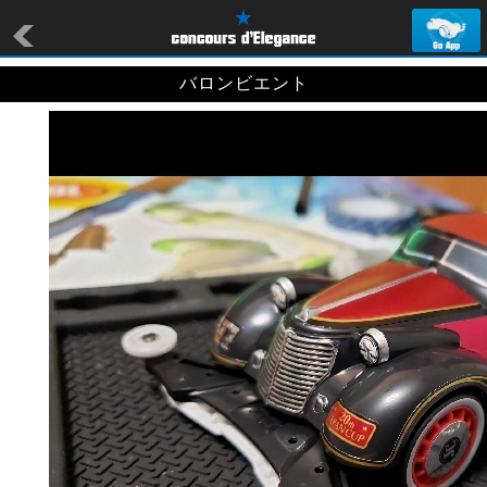
バロンビエント