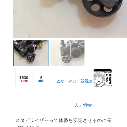
1530
6
ぬがー@3c「並既読
力」/@gg
スタビライザーって体勢を安定させるのに長