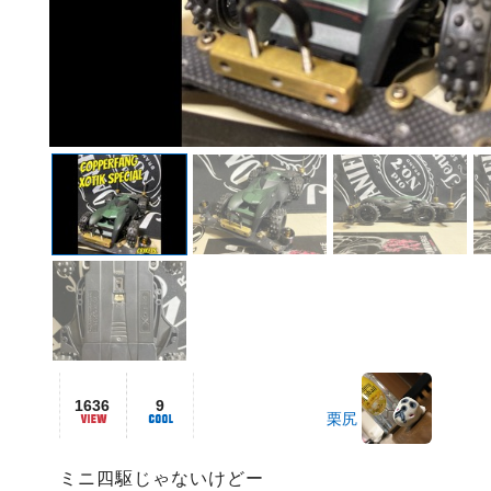
1636
9
栗尻
ミニ四駆じゃないけどー