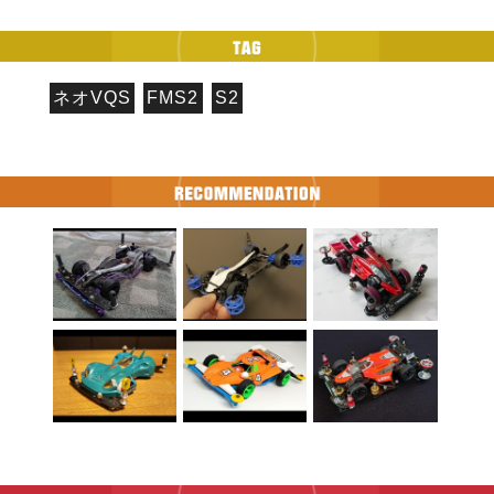
ネオVQS
FMS2
S2