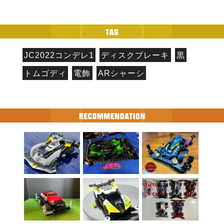
JC2022コンデレ1
ディスクブレーキ
黒
トムゴディ
電飾
ARシャーシ