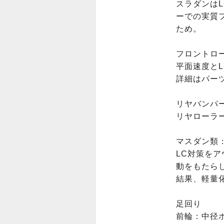
スラダンは
ーでの実質
ため。

フロントロー
平面速度と
詳細はパーツ
リヤバンパー
リヤローラー
マスダン類：
LC対策を
動をもたら
結果、軽量化
足回り

前輪：中径ホ