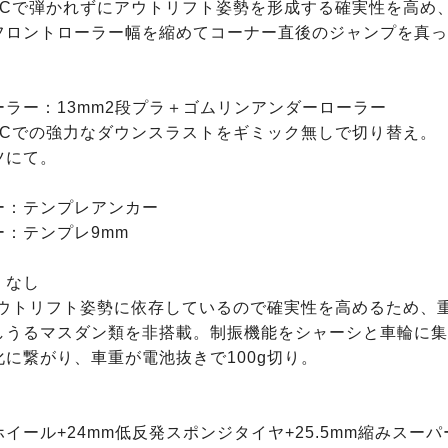
LCで弾かれずにアウトリフト姿勢を形成する確実性を高め
フロントローラー幅を縮めてコーナー直後のジャンプを真っ
ラー：13mm2段プラ＋ゴムリンアンダーローラー

LCでの強力なダウンスラストをギミック無しで切り替え。

にて。

：テンプレアンカー

：テンプレ9mm

なし

アウトリフト姿勢に依存しているので確実性を高めるため、
しうるマスダン類を非搭載。制振機能をシャーシと車輪に集
に繋がり、車重が電池抜きで100g切り。

イール+24mm低反発スポンジタイヤ+25.5mm縮みスー