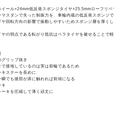
イール+24mm低反発スポンジタイヤ+25.5mmローフリペラ
ーマスダンで失った制振力を、車輪内蔵の低反発スポンジで
ギヤ回転方向の影響で振動しやすいためスポンジ層を厚くし
イヤの弱点である転がり抵抗はペラタイヤを被せることで軽


グリップ抜き

りで接地しているのは実は前輪であるため

キステーを長めに

一瞬でも後部が床に触れれば前傾になる

キ

レーキを圧縮して薄く頑丈に
