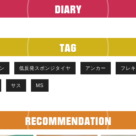
ン
低反発スポンジタイヤ
アンカー
フレキ
サス
MS