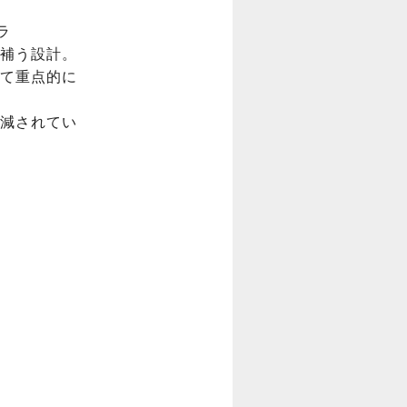


補う設計。

て重点的に
減されてい