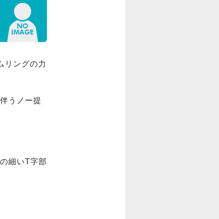
ムリングの力
伴うノー提
の細いT字部