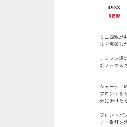
4933
ミニ四駆歴
技で突破し
テンプレ設
灯ノーマスダ
シャーシ：M
フロントを
分に掛けたく
フロントバン
ノー提灯を