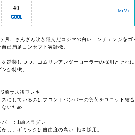
40
MiMo
4ヶ月、さんざん吹き飛んだコジマの白レーンチェンジをゴ
た自己満足コンセプト実証機。

計を踏襲しつつ、ゴムリンアンダーローラーの採用とそれに
ンが特徴。

S前サス後フレキ

サスにしているのはフロントバンパーの負荷をユニット結合
ないため。

パー：1軸スラダン

活かし、ギミックは自由度の高い1軸を採用。
