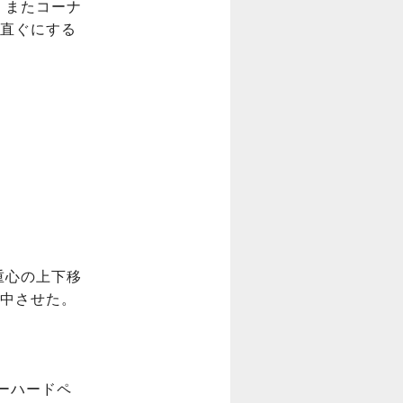
、またコーナ
直ぐにする
重心の上下移
中させた。

パーハードペ