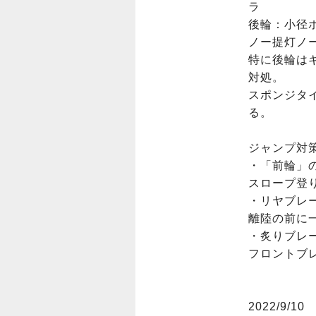
ラ

後輪：小径ホ
ノー提灯ノ
特に後輪は
対処。

スポンジタ
る。

ジャンプ対策
・「前輪」の
スロープ登
・リヤブレー
離陸の前に
・炙りブレー
フロントブ
2022/9/10
