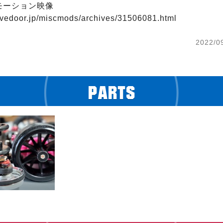
ーション映像

.livedoor.jp/miscmods/archives/31506081.html
2022/0