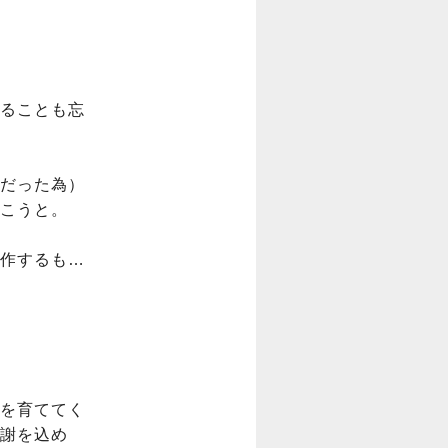
ることも忘
だった為）

こうと。

作するも…
を育ててく
謝を込め