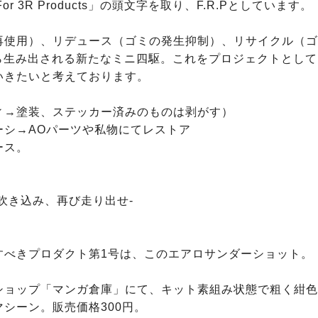
 For 3R Products」の頭文字を取り、F.R.Pとしています。

再使用）、リデュース（ゴミの発生抑制）、リサイクル（ゴ
から生み出される新たなミニ四駆。これをプロジェクトとし
いきたいと考えております。

ィ→塗装、ステッカー済みのものは剥がす）

シ→AOパーツや私物にてレストア

ス。

吹き込み、再び走り出せ-

すべきプロダクト第1号は、このエアロサンダーショット。

ショップ「マンガ倉庫」にて、キット素組み状態で粗く紺色
シーン。販売価格300円。
