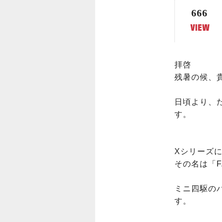
666
拝啓

残暑の候、
日頃より、
す。

Xシリーズに
その名は「F.
ミニ四駆の
す。
