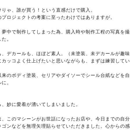
けりゃ、誰が買う！という直感だけで購入。

のプロジェクトの考案に至ったわけではありますが。

、夢中で制作してしまった為、購入時や制作工程の写真を撮
た。

も、デカールも、ほぼど素人。（未塗装、未デカールが趣味
にカッコよく仕上げたいと思いながらも、まずは練習してい
以来のボディ塗装、セリアやダイソーでシール台紙などを自
に。

ら、妙に愛着が湧いてしまいました。

は、このマシーンがお世話になったお店や、今日までの自分
ラゴンなどを無理矢理貼らせていただきました。心からの感