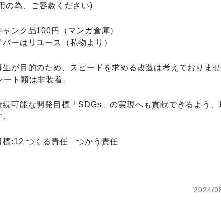
用の為、ご容赦ください)

ャンク品100円（マンガ倉庫）

ドバーはリユース（私物より）

再生が目的のため、スピードを求める改造は考えておりませ
レート類は非装着。

持続可能な開発目標「SDGs」の実現へも貢献できるよう、
。

標:12 つくる責任　つかう責任

2024/0