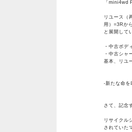
「mini4wd
リユース（
用）=3R
と展開して
・中古ボデ
・中古シャー
基本、リユー
-新たな命を
さて、記念
リサイクル
されていたマ