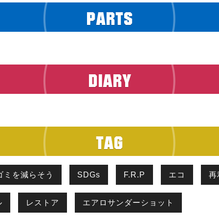
ゴミを減らそう
SDGs
F.R.P
エコ
再
ル
レストア
エアロサンダーショット