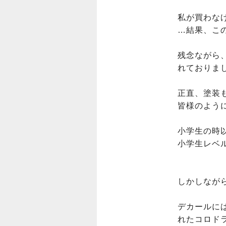
私が買わな
…結果、こ
残念ながら
れておりまし
正直、塗装
皆様のよう
小学生の時
小学生レベル
しかしなが
デカールに
れたコロド