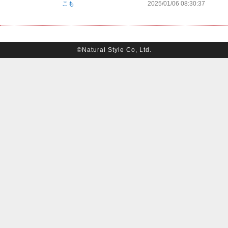
こも
2025/01/06 08:30:37
©Natural Style Co, Ltd.