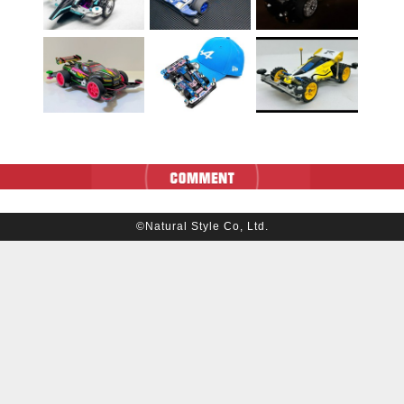
©Natural Style Co, Ltd.