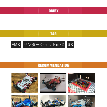
FMX
サンダーショットmk2
SX