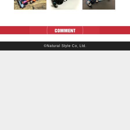
©Natural Style Co, Ltd.