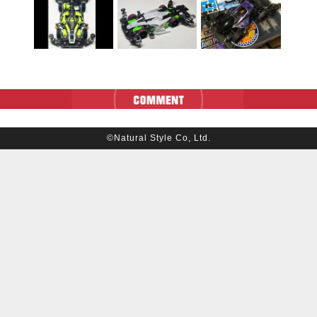
©Natural Style Co, Ltd.