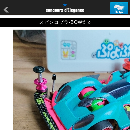
スピンコブラ-BOW੯･ა