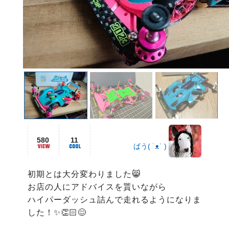
580
11
ばう( ˙ᴥ˙ )
初期とは大分変わりました😸

お店の人にアドバイスを貰いながら

ハイパーダッシュ詰んで走れるようになりま
した！✨👏🏻😊
