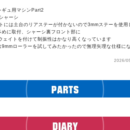
ギュ用マシンPart2

シャーシ

トには土台のリアステーが付かないので3mmステーを使用し
多めに取付、シャーシ裏フロント部に

枚のウェイトを付けて制振性はかなり高くなっています

は9mmローラーを試してみたかったので無理矢理な仕様にな
2026/0