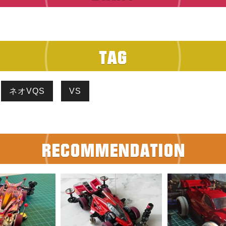
ネオVQS
VS