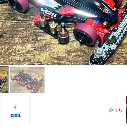
4
のっち