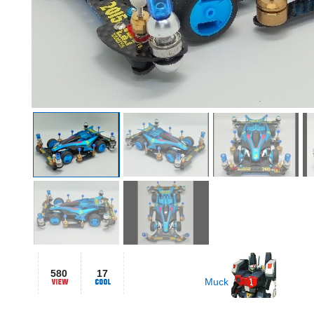
580
17
Muck