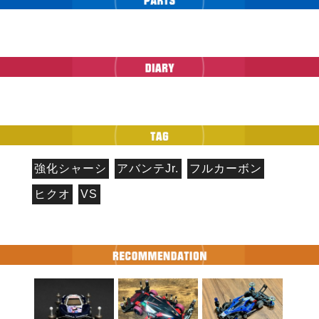
強化シャーシ
アバンテJr.
フルカーボン
ヒクオ
VS