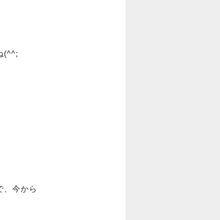
^;

で、今から