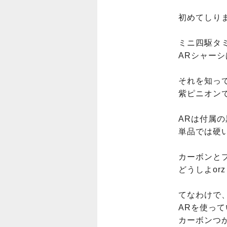
初めてしりま
ミニ四駆タ
ARシャーシ
それを知っ
紫ピニオン
ARは付属の
単品では硬
カーボンと
どうしよorz

てなわけで
ARを使って
カーボンつか