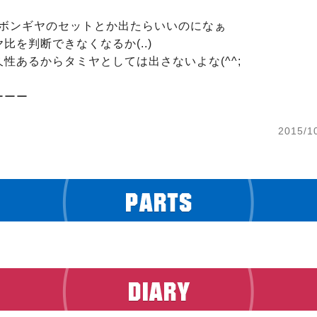
ボンギヤのセットとか出たらいいのになぁ

比を判断できなくなるか(..)

性あるからタミヤとしては出さないよな(^^;

ーーー
2015/1