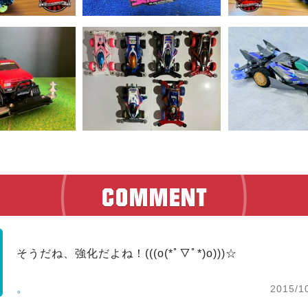
そうだね、強化だよね！(((o(*ﾟ▽ﾟ*)o)))☆
。
2015/1