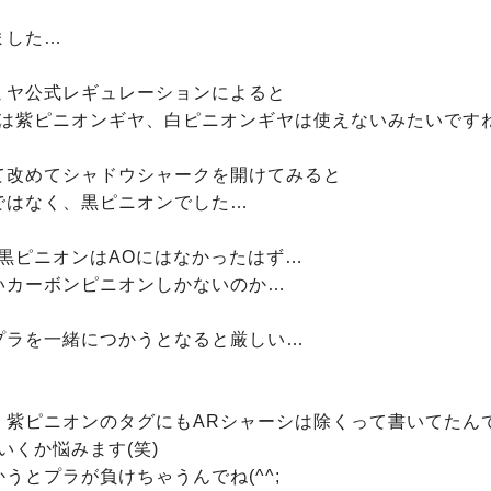
した…

ミヤ公式レギュレーションによると

は紫ピニオンギヤ、白ピニオンギヤは使えないみたいですね(^
て改めてシャドウシャークを開けてみると

ではなく、黒ピニオンでした…

黒ピニオンはAOにはなかったはず…

いカーボンピニオンしかないのか…

プラを一緒につかうとなると厳しい…

、紫ピニオンのタグにもARシャーシは除くって書いてたん
いくか悩みます(笑)

うとプラが負けちゃうんでね(^^;
