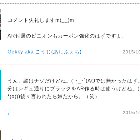
コメント失礼しますm(__)m

AR付属のピニオンもカーボン強化のはずですよ。
Gekky aka こうじ(あしふぇち)
2015/1
うん、謎はナゾだけどね。(´･_･`)AOでは無かったはず。(
分はレギュ通りにブラックをAR作る時は使うけどね。(((o
*)o)))後々言われたら嫌だから。（笑）
。
2015/1