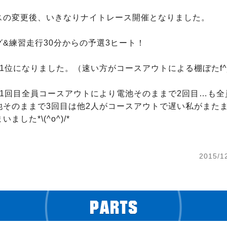
スの変更後、いきなりナイトレース開催となりました。 

&練習走行30分からの予選3ヒート！

1位になりました。（速い方がコースアウトによる棚ぼたf^_^
！1回目全員コースアウトにより電池そのままで2回目…も全
池そのままで3回目は他2人がコースアウトで遅い私がまた
した*\(^o^)/*

2015/1