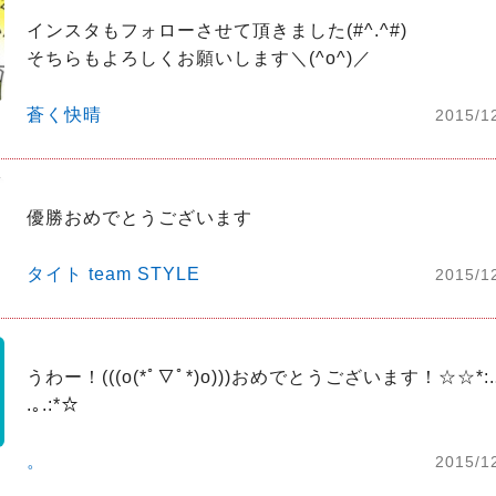
インスタもフォローさせて頂きました(#^.^#)

そちらもよろしくお願いします＼(^o^)／
蒼く快晴
2015/1
優勝おめでとうございます
タイト team STYLE
2015/1
うわー！(((o(*ﾟ▽ﾟ*)o)))おめでとうございます！☆☆*:.｡. 
.｡.:*☆
。
2015/1