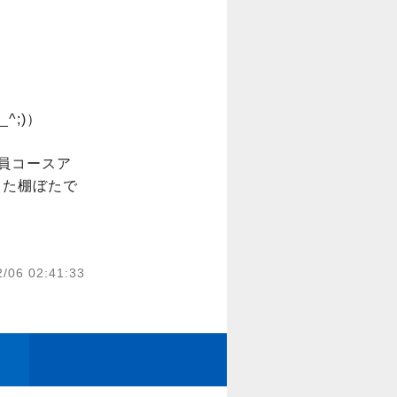
;)）

員コースア
また棚ぼたで
2/06 02:41:33