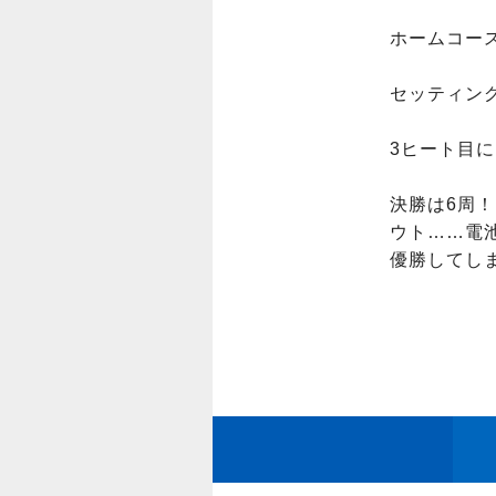
ホームコー
セッティング
3ヒート目に
決勝は6周
ウト……電
優勝してしまいま