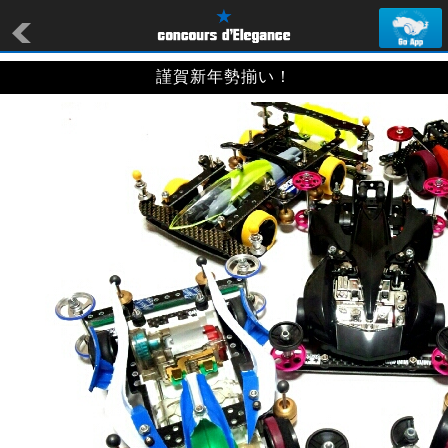
謹賀新年勢揃い！