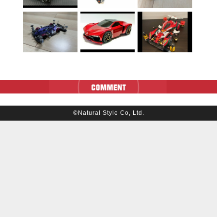
©Natural Style Co, Ltd.