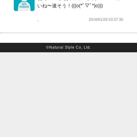
いね〜速そう！(((o(*ﾟ▽ﾟ*)o)))
。
2016/01/28 03:37:30
©Natural Style Co, Ltd.