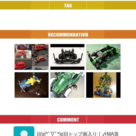
(((o(*ﾟ▽ﾟ*)o)))トップ画入り！🎶MA良