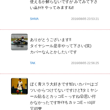
使えるか解らないですが みてみて下さ
い🙇ﾀｲﾔ やってみますね❗
SHIVA
2016/08/05 23:53:21
ありがとうございます‼

タイヤシール是非やって下さい(笑)

カバーなんとかしたいです
TAK
2016/08/05 22:56:25
ぼく青スラ大好きです❗白いカバーはゴ
ツいからつけてないですけど❗タミヤシ
ール貼るとカッコE～っすね😲思い付
かなかったです❗ﾀｲﾔもカッコE～ｯｽ(///
∇///)💙