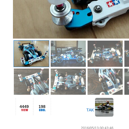
4449
198
TAK
2016/05/13 00:43:46