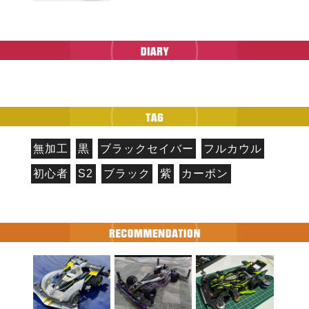
無加工
黒
ブラックセイバー
フルカウル
初心者
S2
ブラック
紫
カーボン