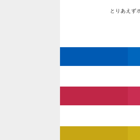
とりあえず