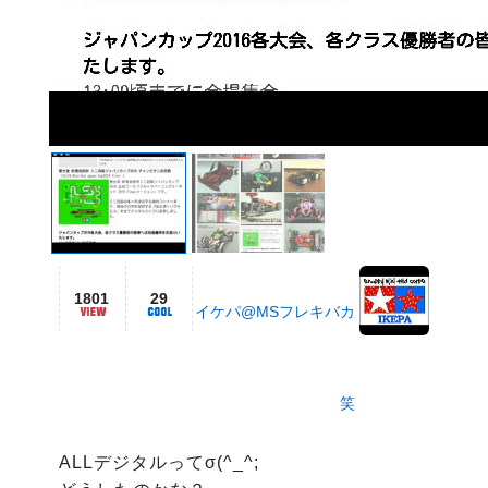
1801
29
イケパ@MSフレキバカ
笑
ALLデジタルってσ(^_^;
