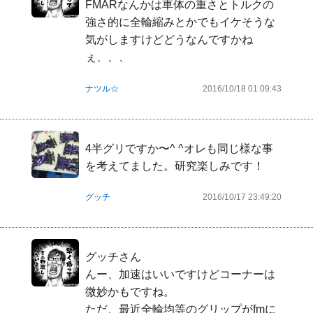
FMARなんかは車体の重さとトルクの
強さ的に全輪縮みとかでもイケそうな
気がしますけどどうなんですかね
ぇ、、、
ナツル☆
2016/10/18 01:09:43
4半グリですか〜^ ^オレも同じ様な事
を考えてました。研究楽しみです！
グッチ
2016/10/17 23:49:20
グッチさん

んー、加速はいいですけどコーナーは
微妙かもですね。

ただ、最近全輪均等のグリップがfmに