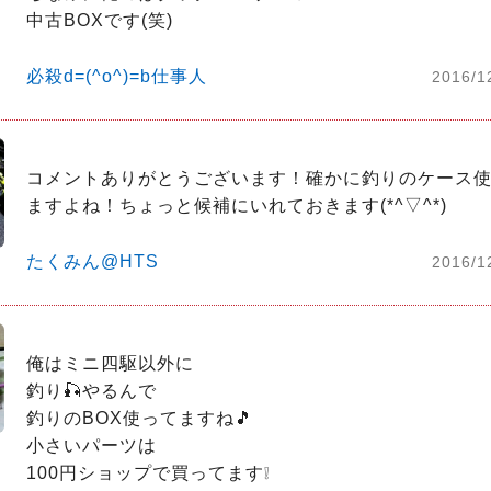
中古BOXです(笑)
必殺d=(^o^)=b仕事人
2016/1
コメントありがとうございます！確かに釣りのケース
ますよね！ちょっと候補にいれておきます(*^▽^*)
たくみん@HTS
2016/1
俺はミニ四駆以外に

釣り🎣やるんで

釣りのBOX使ってますね🎵

小さいパーツは

100円ショップで買ってます❕