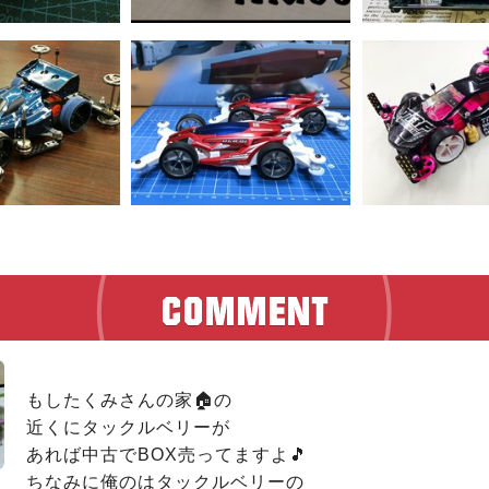
もしたくみさんの家🏠の

近くにタックルベリーが

あれば中古でBOX売ってますよ🎵

ちなみに俺のはタックルベリーの
