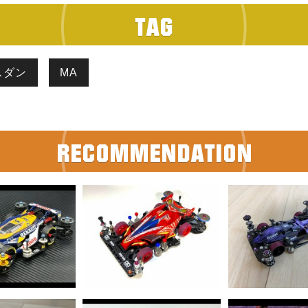
スダン
MA