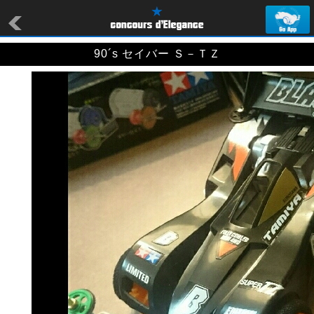
90´s セイバー Ｓ－ＴＺ