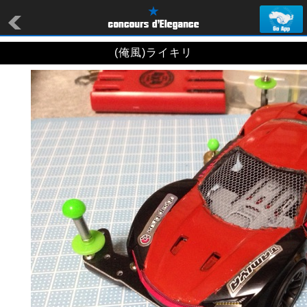
(俺風)ライキリ