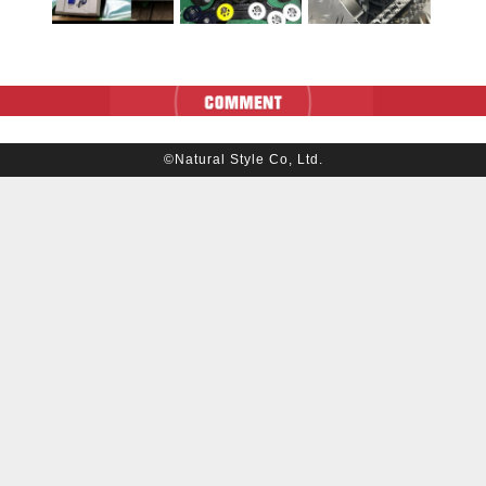
©Natural Style Co, Ltd.