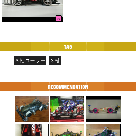
３軸ローラー
３軸