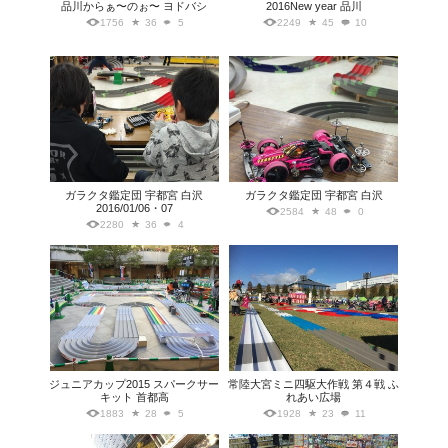
品川からぁ〜のぉ〜 ヨドバシ
2016New year 品川
1756
36
5
2249
45
10
ガラクタ鑑定団 宇都宮 白沢
ガラクタ鑑定団 宇都宮 白沢
2016/01/06・07
2584
48
0
2280
36
4
ジュニアカップ2015 スパークサー
常陸大宮ミニ四駆大作戦 第４戦 ふ
キット 首都高
れあい広場
1883
28
5
1928
23
11