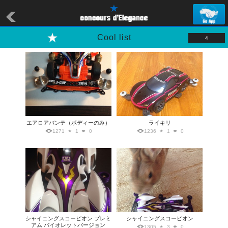
Cool list
4
エアロアバンテ（ボディーのみ）
ライキリ
1271
1
0
1236
1
0
シャイニングスコーピオン プレミ
シャイニングスコーピオン
アム バイオレットバージョン
1305
3
0