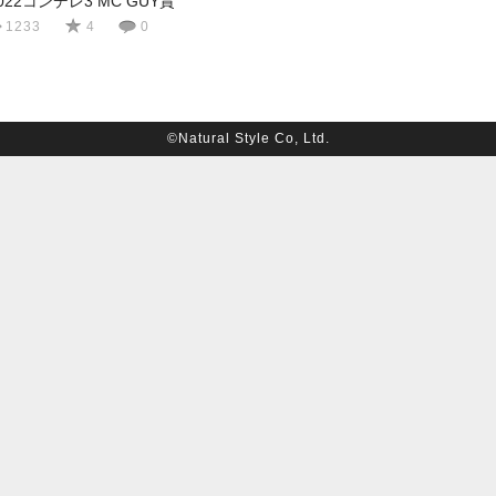
2022コンデレ3 MC GUY賞
1233
4
0
©Natural Style Co, Ltd.