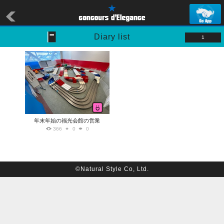
Diary list
1
年末年始の福光会館の営業
366
0
0
©Natural Style Co, Ltd.