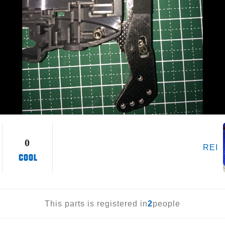
0
REI
This parts is registered in
2
people