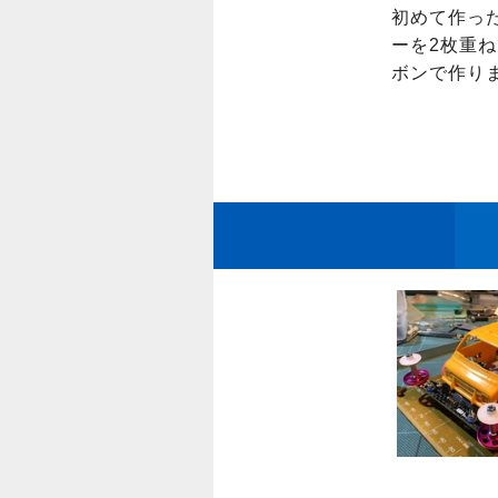
初めて作っ
ーを2枚重
ボンで作り