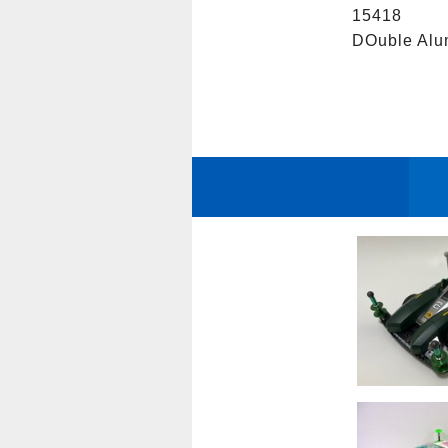
15418

DOuble Alu