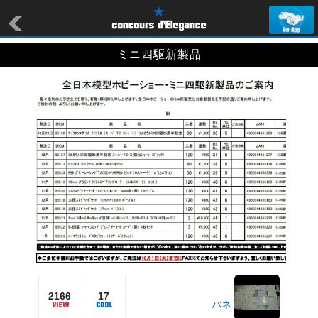
ミニ四駆新製品
2166
17
バネ