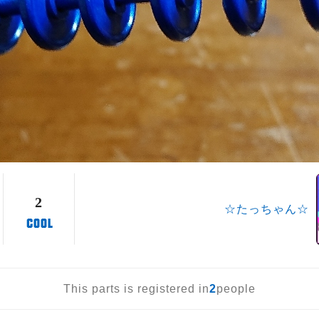
2
☆たっちゃん☆
This parts is registered in
2
people