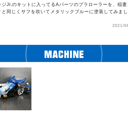
ッジJr.のキットに入ってるAパーツのプラローラーを、稲
と同じくサフを吹いてメタリックブルーに塗装してみました(
2021/0