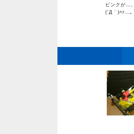
ピンクが…。
(´Д｀)ﾊｧ…