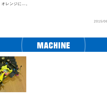
オレンジに…。

。
2015/0