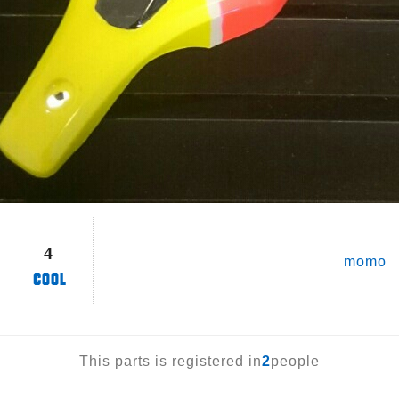
4
momo
This parts is registered in
2
people