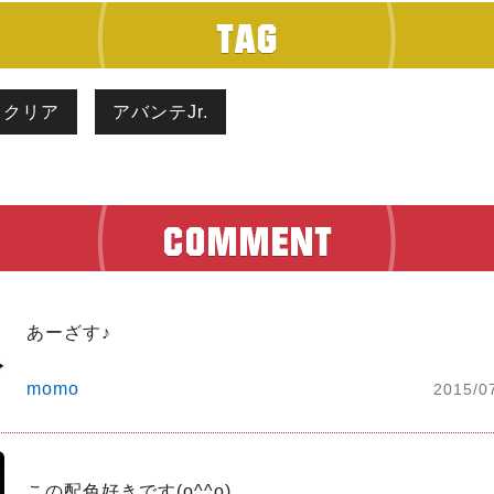
クリア
アバンテJr.
あーざす♪
momo
2015/0
この配色好きです(o^^o)