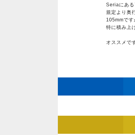
Seriaに
規定より奥行
105mmで
特に積み上
オススメで