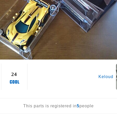
24
Keloud
This parts is registered in
5
people