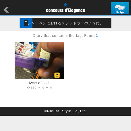
シャーペンにおけるステッドラーのように、
Diary that contains the tag. Found
1
12mmぐらい？
889
0
0
©Natural Style Co, Ltd.